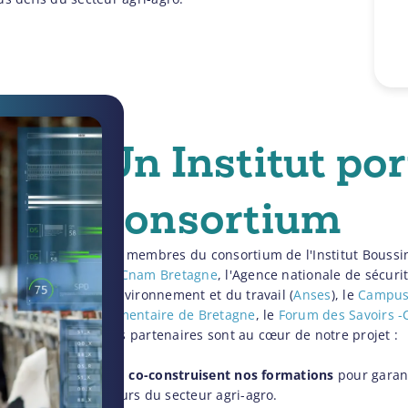
Un Institut po
consortium
Les membres du consortium de l'Institut Boussin
Le
Cnam Bretagne
, l'Agence nationale de sécurit
l'environnement et du travail (
Anses
), le
Campus 
alimentaire de Bretagne
, le
Forum des Savoirs -
Nos partenaires sont au cœur de notre projet :
- Ils
co-construisent nos formations
pour garant
futurs du secteur agri-agro.