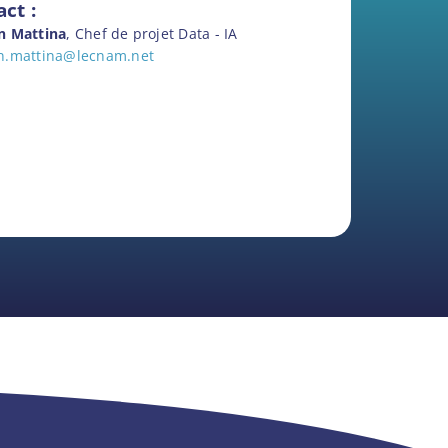
ct :
n Mattina
, Chef de projet Data - IA
.mattina@lecnam.net