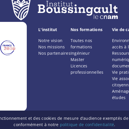
L'institut
Nos formations
Vie de 
Notre vision
Toutes nos
Environ
Nos missions
formations
accès à l
Nos partenaires
Ingénieur
Ressour
Master
numériq
Licences
documen
professionnelles
Vie prat
Vie assoc
citoyen
Aménag
études
 fonctionnement et des cookies de mesure d’audience exemptés de
Facebook
LinkedIn
Youtube
èglement intérieur
Politique de confidentialité
Mentions légales
C
conformément à notre
politique de confidentialité
.
© Institut Boussingault 2025