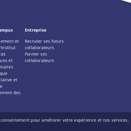
campus
Entreprise
nement et
Recruter ses futurs
'Institut
collaborateurs
ces
Former ses
ues et
collaborateurs
taires
ique
iative et
ne
ement des
 consentement pour améliorer votre expérience et nos services,
GV