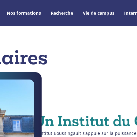
Nos formations
Recherche
Vie de campus
Inter
aires
Un Institut d
L’Institut Boussingault s’appuie sur la puissanc