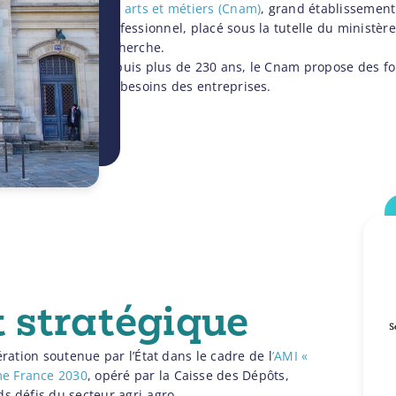
des arts et métiers (Cnam)
, grand établissement 
professionnel, placé sous la tutelle du ministèr
recherche.
Depuis plus de 230 ans, le Cnam propose des for
les besoins des entreprises.
t stratégique
ération soutenue par l’État dans le cadre de l
’AMI «
me France 2030
, opéré par la Caisse des Dépôts,
s défis du secteur agri-agro.