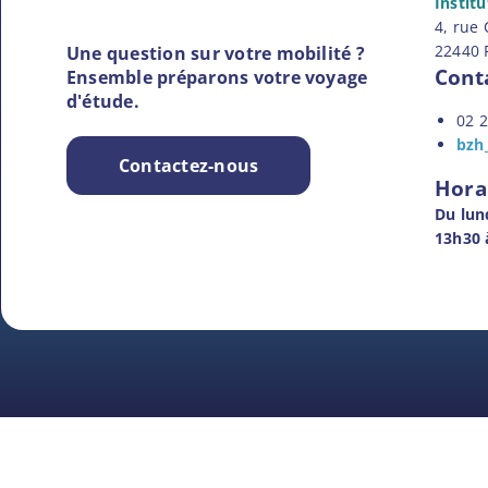
Instit
4, rue
22440
Une question sur votre mobilité ?
Conta
Ensemble préparons votre voyage
d'étude.
02 
bzh
Contactez-nous
Horai
Du lun
13h30 