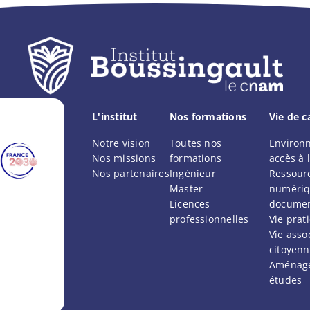
L'institut
Nos formations
Vie de 
Notre vision
Toutes nos
Environ
Nos missions
formations
accès à l
Nos partenaires
Ingénieur
Ressour
Master
numériq
Licences
documen
professionnelles
Vie prat
Vie assoc
citoyen
Aménag
études