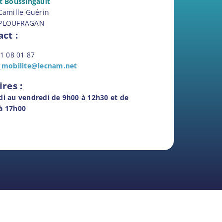
ut Boussingault
 Camille Guérin
 PLOUFRAGAN
ct :
21 08 01 87
_mobilite@lecnam.net
res :
di au vendredi de 9h00 à 12h30 et de
à 17h00