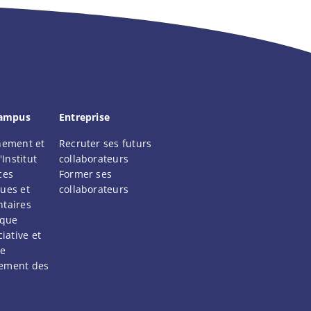
campus
Entreprise
nement et
Recruter ses futurs
'Institut
collaborateurs
ces
Former ses
ues et
collaborateurs
taires
ique
iative et
ne
ement des