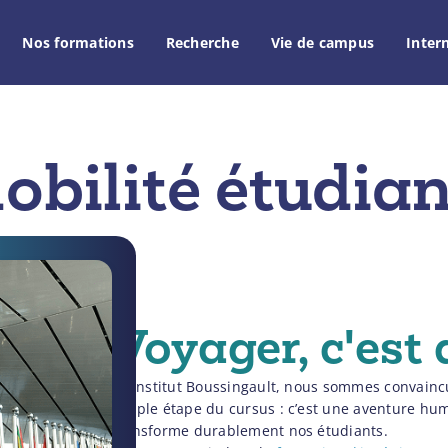
Nos formations
Recherche
Vie de campus
Inter
obilité étudia
Voyager, c'est 
À l’Institut Boussingault, nous sommes convaincu
simple étape du cursus : c’est une aventure hu
transforme durablement nos étudiants.