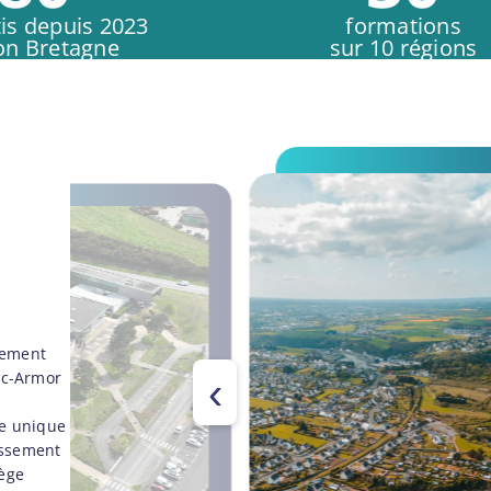
is depuis 2023
formations
on Bretagne
sur 10 régions
ppement
uc-Armor
‹
e unique
lissement
iège