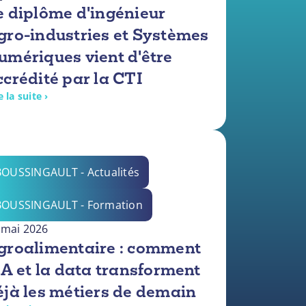
e diplôme d'ingénieur
gro-industries et Systèmes
umériques vient d'être
ccrédité par la CTI
e la suite ›
BOUSSINGAULT - Actualités
BOUSSINGAULT - Formation
 mai 2026
groalimentaire : comment
’IA et la data transforment
éjà les métiers de demain