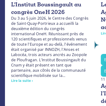
L'Institut Boussingault au
L
congrès OneH 2026
A
Du 3 au 5 juin 2026, le Centre des Congrès
N
de Saint-Quay-Portrieux a accueilli la
a
deuxième édition du congrès
Lir
international OneH. Réunissant près de
120 scientifiques et professionnels venus
de toute l'Europe et au-delà, l'événement
était organisé par INNOZH, l'Anses et
Labocéa, trois acteurs ancrés au Zoopole
de Ploufragan. L'Institut Boussingault du
Cnam y était présent en tant que
partenaire, aux côtés de la communauté
scientifique mobilisée sur la...
11
Lire la suite ›
A
l
d