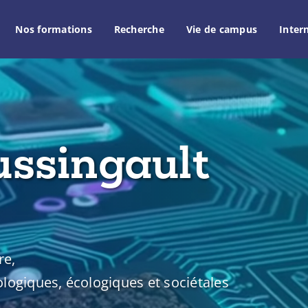
Nos formations
Recherche
Vie de campus
Inter
ussingault
re,
logiques, écologiques et sociétales