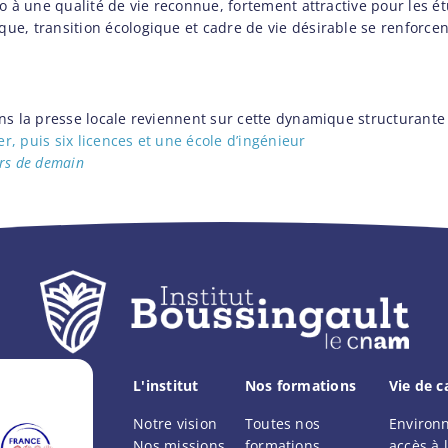
o à une qualité de vie reconnue, fortement attractive pour les ét
ue, transition écologique et cadre de vie désirable se renforce
s la presse locale reviennent sur cette dynamique structurante p
r, puis six licences et une école d’ingénieur
rs de demain
L'institut
Nos formations
Vie de 
Notre vision
Toutes nos
Environ
Nos missions
formations
accès à l