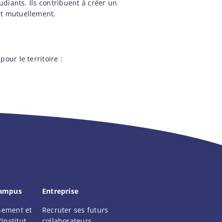
udiants. Ils contribuent à créer un
nt mutuellement.
our le territoire :
campus
Entreprise
nement et
Recruter ses futurs
'Institut
collaborateurs